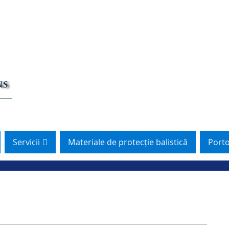
Servicii
Materiale de protecție balistică
Porto