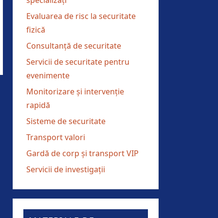
specializați
Evaluarea de risc la securitate
fizică
Consultanță de securitate
Servicii de securitate pentru
evenimente
Monitorizare și intervenție
rapidă
Sisteme de securitate
Transport valori
Gardă de corp și transport VIP
Servicii de investigații