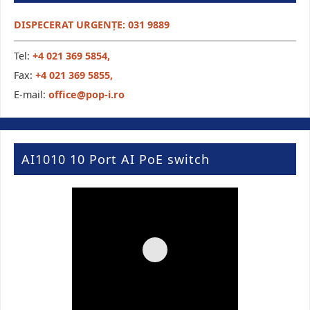
DISPECERAT URGENȚE: 031 9889
Tel:
+4 021 369 5854,
Fax:
+4 021 369 5855,
E-mail:
office@pop-i.ro
AI1010 10 Port AI PoE switch